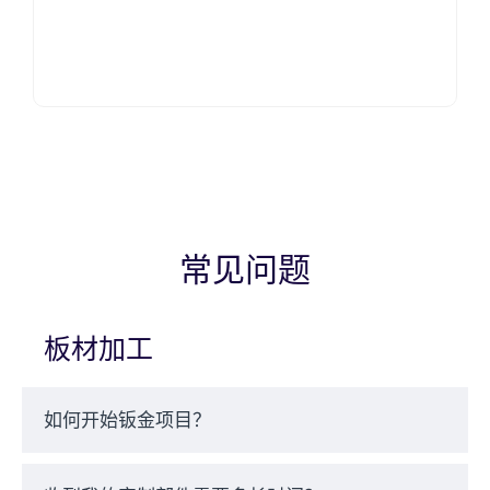
初始工具成本高
冲压和拉深等工艺需要昂贵的模具，因此对于小批量生
产来说不太经济。.
材料厚度限制
有些技术最适合薄至中等厚度的金属；非常厚的板材则
常见问题
需要专门的机械或其他工艺。.
板材加工
变形风险
过度弯曲、焊接加热或处理不当都可能导致翘曲或尺寸
如何开始钣金项目？
不准确。.