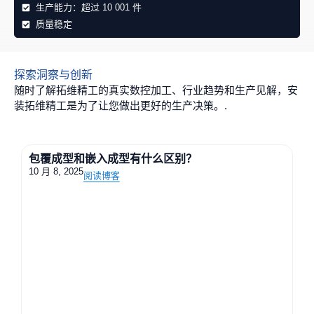
生产能力：超过 10 001 件
数控切割和折弯等现代制造方法可实现小至 ±0.1 毫米的
质量稳定
公差，确保可重复的高质量结果。.
探索洞察与创新
经济高效，适合大批量生产
随时了解拓维精工的真实数控加工、行业趋势和生产见解，安
装拓维精工是为了让您做出更好的生产决策。.
一旦模具安装完毕，由于生产周期短、材料利用率高，
大规模生产就会变得非常经济。.
包覆成型和嵌入成型有什么区别？
10 月 8, 2025
阅读博客
设计灵活性
各种金属和工艺可实现复杂的几何形状、定制的表面处
理和量身定制的特性，以满足项目需求。.
板材加工的局限性