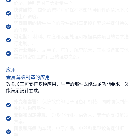
价格，特别是对于大批量生产。.
快速周转：
简化的流程可确保在不影响准确性的情况下加
快生产速度。.
坚固耐用的组件
生产的零件能够满足操作要求并提供持久
的性能。.
可定制：
材料、厚度和表面处理可根据具体项目的要求进
行定制。.
跨行业通用：
是电子、汽车、航空航天、工业设备和其他
需要精密加工的行业的理想之选。.
应用
金属薄板制造的应用
钣金加工可支持多种应用，生产的部件既能满足功能要求，又
能满足设计要求。.
外壳和套管：
保护敏感的电子设备和机械，同时确保耐热
性和结构可靠性。.
支架和固定装置：
为多个行业提供强大、安全的支持解决
方案。.
面板和底盘
为车辆、电子产品、电器和重型设备提供框
架。.