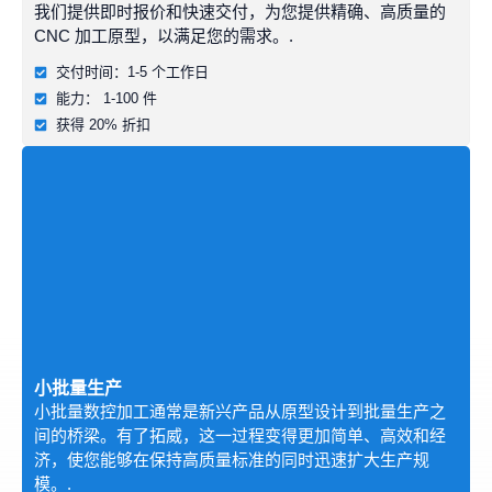
我们提供即时报价和快速交付，为您提供精确、高质量的
形状。在数控系统的控制下，它可以为支架、外壳和结
CNC 加工原型，以满足您的需求。.
构部件等零件生产出精确的弯曲。它对于将扁平板材塑
造成功能性形状至关重要。.
交付时间：1-5 个工作日
能力： 1-100 件
获得 20% 折扣
深度绘图
深冲将金属板拉伸到模具中，形成空心或轮廓形状。它
非常适合生产汽车面板、厨房水槽和金属外壳等物品。
由于接缝极少，该工艺具有很高的强度和耐用性。.
MIG 和 TIG 焊接
这些焊接方法可将制作好的部件连接成最终组件。MIG
小批量生产
焊接速度更快，适用于较厚的材料，而 TIG 焊接可产生
小批量数控加工通常是新兴产品从原型设计到批量生产之
更干净、更精确的接缝，适用于较薄或美观的应用。这
间的桥梁。有了拓威，这一过程变得更加简单、高效和经
两种方法都能确保成品的结构完整性。.
济，使您能够在保持高质量标准的同时迅速扩大生产规
模。.