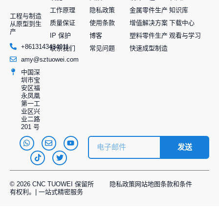
工作原理
隐私政策
金属零件生产
知识库
工程与制造
质量保证
使用条款
增值解决方案
下载中心
从原型到生
产
IP 保护
博客
塑料零件生产
观看与学习
+8613143434911
联系我们
常见问题
快速成型制造
amy@sztuowei.com
中国深
圳市宝
安区福
永凤凰
第一工
业区兴
业二路
201 号
发送
© 2026 CNC TUOWEI 保留所
隐私政策
网站地图
条款和条件
有权利。| 一站式精密服务