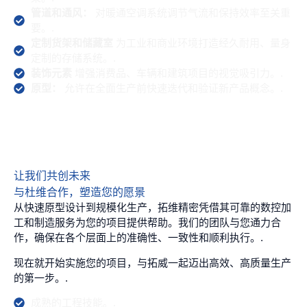
管道和通风：
对暖通空调系统调节气流和保持效率至关重
要。.
定制货架和储藏室
为工业和商业环境打造经久耐用、量身
定制的存储系统。.
装饰元素
增强消费品、车辆和建筑项目的视觉吸引力。.
原型：
允许在全面生产前快速迭代和验证新产品概念。.
让我们共创未来
与杜维合作，塑造您的愿景
从快速原型设计到规模化生产，拓维精密凭借其可靠的数控加
工和制造服务为您的项目提供帮助。我们的团队与您通力合
作，确保在各个层面上的准确性、一致性和顺利执行。.
现在就开始实施您的项目，与拓威一起迈出高效、高质量生产
的第一步。.
成熟的工程技能。.