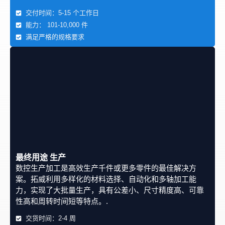
交付时间：5-15 个工作日
金属薄板加工有哪些优势
能力： 101-10,000 件
和局限性？
满足严格的规格要求
金属板加工具有明显的优势，但同时也面临着一些挑
战，企业在启动项目前应加以考虑。.
金属薄板制造的优势
高强度和耐用性
最终用途 生产
数控生产加工是高效生产千件或更多零件的最佳解决方
钣金部件以其出色的机械强度和承受重载、高温和恶劣
案。拓威利用多样化的材料选择、自动化和多轴加工能
环境的能力而著称。.
力，实现了大批量生产，具有公差小、尺寸精度高、可靠
性高和周转时间短等特点。.
精确性和一致性
交货时间：2-4 周