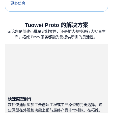
激光切割
更多信息
激光切割使用高功率的聚焦光束，以极高的精度切割金
属板。它是复杂形状的理想选择，可切割出干净、无毛
Tuowei Proto 的解决方案
刺的边缘。现代系统可将公差控制在 ±0.1 毫米以内，使
无论您是创建小批量定制零件，还是扩大规模进行大批量生
其成为高精度零件的首选。.
产，拓威 Proto 服务都能为您提供所需的灵活性。.
数控冲孔
数控冲孔采用可编程转塔冲床在金属板上高速冲孔、开
槽或成型。对于重复图案和批量生产而言，它具有很高
的成本效益。它每分钟最多可进行数百次冲孔，在速度
与稳定的质量之间取得了平衡。.
折弯机
快速原型制作
数控快速原型加工是创建工程或生产原型的完美选择，这
些原型在外观和功能上都与最终产品非常相似。在拓维，
这种技术使用压力制动器将金属板弯曲成所需的角度和