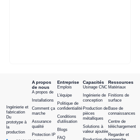
A propos
Entreprise
Capacités
Ressources
de nous
Emplois
Usinage CNC
Matériaux
A propos de
L'équipe
Ingénierie de
Finitions de
Installations
conception
surface
Politique de
Ingénierie et
Comment ça
confidentialité
Production de
Base de
fabrication
marche
pièces
connaissances
Conditions
Du
métalliques
Assurance
d'utilisation
Centre de
prototype à
qualité
Solutions à
téléchargement
la
Blogs
valeur ajoutée
production
Protection IP
Regarder et
FAQ
Production de
apprendre