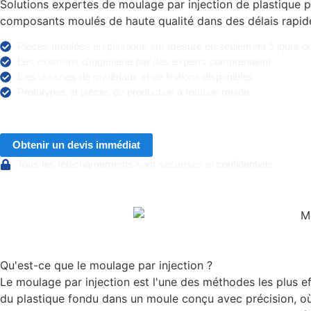
Solutions expertes de moulage par injection de plastique p
composants moulés de haute qualité dans des délais rapid
Pièces moulées en plastique sur mesure en seulement 5 jours o
Les examens d'ingénierie par des experts comprenaient
Des dizaines de matériaux et de finitions disponibles
Prototypes et pièces de production à rotation rapide
Obtenir un devis immédiat
Tous les téléchargements sont sécurisés et confidentiels
Qu'est-ce que le moulage par injection ?
Le moulage par injection est l'une des méthodes les plus ef
du plastique fondu dans un moule conçu avec précision, où i