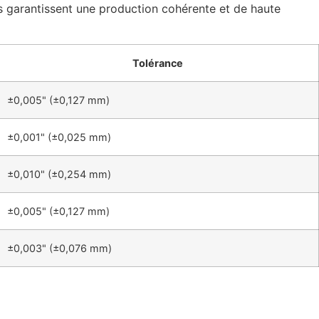
s garantissent une production cohérente et de haute
Tolérance
±0,005" (±0,127 mm)
±0,001" (±0,025 mm)
±0,010" (±0,254 mm)
±0,005" (±0,127 mm)
±0,003" (±0,076 mm)