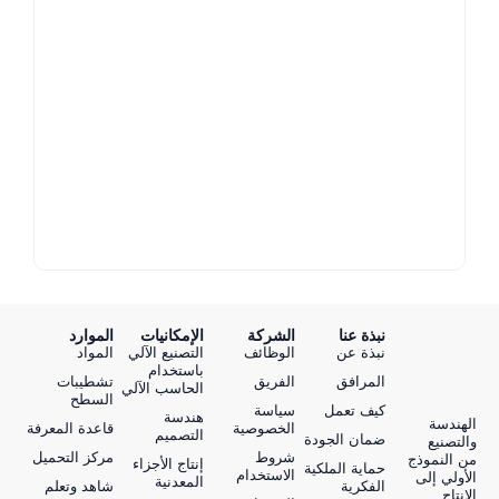
نبذة عنا
الشركة
الإمكانيات
الموارد
نبذة عن
الوظائف
التصنيع الآلي
المواد
باستخدام
المرافق
الفريق
تشطيبات
الحاسب الآلي
السطح
كيف تعمل
سياسة
هندسة
الهندسة
الخصوصية
قاعدة المعرفة
التصميم
ضمان الجودة
والتصنيع
شروط
مركز التحميل
من النموذج
إنتاج الأجزاء
حماية الملكية
الاستخدام
الأولي إلى
المعدنية
الفكرية
شاهد وتعلم
الإنتاج