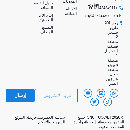
المدونات
حلول القيمة
اتصل بنا
المضافة
+8613143434911
الأسئلة
الشائعة
إنتاج الأجزاء
amy@sztuowei.com
البلاستيكية
رقم 201،
التصنيع
طريق
المضاف
شينغي
2،
منطقة
فينيكس
إندوتريال
1،
منطقة
فويونغ،
منطقة
باوان،
شينزين،
الصين
إرسال
© 2026 CNC TUOWEI جميع
سياسة الخصوصية
خريطة الموقع
الحقوق محفوظة. | محطة واحدة
الشروط والأحكام
للخدمات الدقيقة