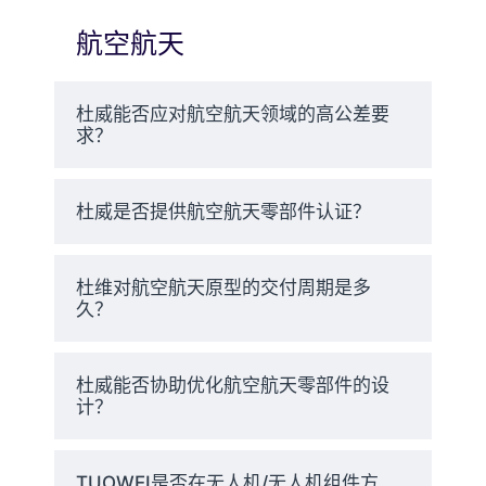
材料选择：建筑安全从基
航空航天
础做起
材料的选择在很大程度上影响着航空航天部件的安
杜威能否应对航空航天领域的高公差要
全和性能。杜威精密精心挑选经过认证的航空合
求？
金，如铝 2024、7050 和 5 级钛，以及高性能塑
料，如 PEEK、PA12 和 Ultem 9085。这些材料具
有最佳的强度重量比、耐腐蚀性和热稳定性，可确
杜威是否提供航空航天零部件认证？
保部件在不影响结构完整性的情况下承受恶劣的工
作环境。.
杜维对航空航天原型的交付周期是多
表面处理：提高耐久性和
久？
可靠性
杜威能否协助优化航空航天零部件的设
表面处理是航空航天安全的关键步骤。TUOWEI
计？
Precision 提供阳极氧化、电抛光、粉末喷涂、黑色
氧化物和铬酸盐转化涂层等。这些表面处理可保护
零件免受腐蚀、减少摩擦并增强抗疲劳性。通过将
TUOWEI是否在无人机/无人机组件方