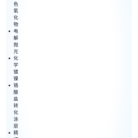
色
氧
化
物
电
解
抛
光
化
学
镀
镍
铬
酸
盐
转
化
涂
层
精