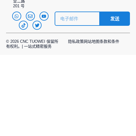
业二路
准，确保部件符合行业规范。通过及早发现任何偏
201 号
差，我们可以防止不安全部件进入供应链。.
发送
符合航空航天和国防法规
遵守法规是航空航天安全的一个重要方面。杜威精
© 2026 CNC TUOWEI 保留所
隐私政策
网站地图
条款和条件
有权利。| 一站式精密服务
密严格遵守 ITAR、DFARS 和 NADCAP 标准，确保
安全处理敏感的航空航天部件。我们的生产流程符
合国防承包商、美国国家航空航天局（NASA）和其
他航空航天客户的严格标准，确保每个部件的生产
都安全、可靠。.
供应链安全与风险管理
安全超越制造。TUOWEI Precision 只与值得信赖的
认证供应商合作，并执行严格的供应链协议。每种
进料都经过质量和合规性检查。通过严格控制供应
链，我们降低了缺陷材料或不安全部件影响最终产
品的风险。.