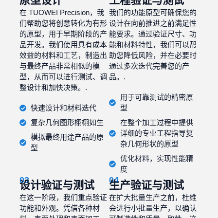
原型设计
工程验证与测试
在 TUOWEI Precision，我
我们的功能原型可确保您的
们帮助您将创意转化为有形
设计在向前推进之前满足性
的原型，用于早期阶段的产
能要求。通过验证尺寸、功
品开发。我们使用具有成本
能和材料特性，我们可以帮
效益的材料和工艺，制造出
助您降低风险，并在必要时
与最终产品非常相似的模
通过多次迭代完善您的产
型，从而可以进行测试、调
品。.
整设计和加快决策。.
用于可靠测试的精密原
快速设计和材料迭代
型
复杂几何图形栩栩如生
在整个加工过程中提供
详细的专业工程指导复
模拟最终用途产品的原
杂几何形状的原型
型
优化材料，实现性能精
度
03
04
设计验证与测试
生产验证与测试
在这一阶段，我们重点验证
在扩大批量生产之前，杜维
功能和外观。凭借各种材
会进行小批量生产，以确认