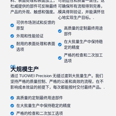
料、表面处理和表面加工，
可制造性和质量一致性。这
杜威提供的部件可反映最终
可确保所有流程得到完善，
产品的外观、触感和强度。.
模具得到验证，并能满怀信
心地实现生产目标。.
可供市场测试和反馈的
原型
高质量的定制最终用途
部件
外观和性能验证
在大批量生产中保持稳
耐用的表面处理和表面
定的精度
选项
严格的检查和二次加工
选项
05
大规模生产
通过 TUOWEI Precision 无缝过渡到大批量生产。我们
坚持严格的质量控制、严格的公差和高效的流程，在不
影响成本效益的前提下，每次都能按时交付最终产品。.
高质量的定制最终用途部件
在大批量生产中保持稳定的精度
严格的检查和二次加工选项