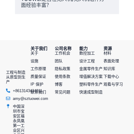
面经验丰富？
优质材料与专门的表面处理相结合，我们确保了产
品的持久性能，并最大限度地降低了与磨损相关的
故障风险。.
原型设计和功能测试
在批量生产之前，功能原型可让工程师评估设计的
关于我们
公司名称
能力
资源
关于
工作机会
数控加工
材料
可行性和操作性能。在 TUOWEI Precision，我们的
设施
团队
设计工程
表面处理
原型设计过程模拟真实世界的条件，能够及早发现
工作原理
隐私政策
金属零件生产
知识库
潜在缺陷。迭代设计测试可确保最终部件在压力下
工程与制造
性能可靠，降低集成到飞机或航空航天系统后出现
质量保证
使用条款
增值解决方案
下载中心
从原型到生
产
故障的可能性。.
IP 保护
博客
塑料零件生产
观看与学习
+8613143434911
联系我们
常见问题
快速成型制造
严格的质量控制和检验
amy@sztuowei.com
中国深
TUOWEI Precision 生产的每个航空航天零件都经过
圳市宝
安区福
严格的质量检查。我们为每一批产品提供首件检
永凤凰
验、完整的尺寸报告、材料认证和批次追踪。我们
第一工
业区兴
严格遵守 ISO 9001:2015、AS9100D 和 ITAR 标