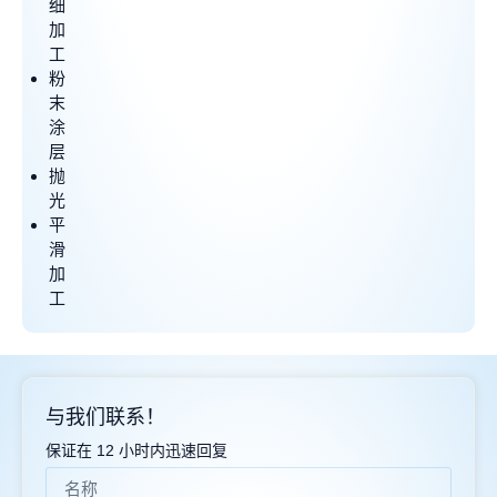
细
加
工
粉
末
涂
层
抛
光
平
滑
加
工
与我们联系！
保证在 12 小时内迅速回复