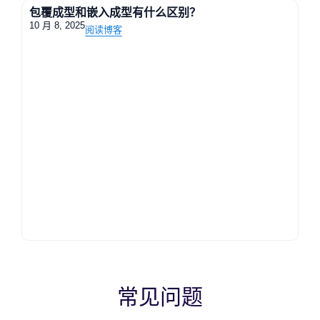
任务的必要条件。部件必须能够承受高压、极端温
包覆成型和嵌入成型有什么区别？
10 月 8, 2025
度和反复的机械应力，同时保持长期可靠。即使是
阅读博客
部件尺寸或材料性能的微小偏差，也可能危及安
全，导致灾难性故障。这就是为什么 TUOWEI
Precision 在制造过程的每个阶段都强调精度、质量
和合规性。.
精密制造：从一开始就降
低风险
精密制造是航空航天安全的基石。在 TUOWEI
Precision，我们利用高精度数控加工、快速成型制
造和先进的钣金加工来生产符合严格公差要求的零
件。每个零件都经过精细加工，以确保一致性、匹
配性和功能性。通过保持严格的公差，我们最大限
度地降低了机械故障的风险，提高了部件的可靠
常见问题
性，并增强了整个系统的安全性。.