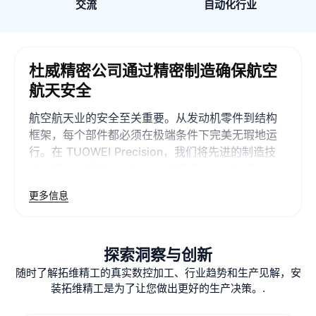
交流
自动化行业
杜威精密公司通过精密制造确保航空
航天安全
航空航天业的安全至关重要。从发动机零件到结构
框架，每个部件都必须在极端条件下完美无瑕地运
行。在 TUOWEI Precision，我们将先进的制造技
术、严格的质量标准和认证流程相结合，确保每一
个航空航天零件都符合最高的安全基准。我们的综
更多信息
合方法包括材料选择、精密加工、表面处理、原型
设计、测试和严格的合规性。.
安全在航空航天制造中的
探索洞察与创新
重要性
随时了解拓维精工的真实数控加工、行业趋势和生产见解，安
装拓维精工是为了让您做出更好的生产决策。.
航空航天安全不仅是一项法规要求，也是一项关键