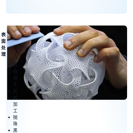
表
面
处
理
阳
极
氧
化
机
械
加
工
抛
珠
黑