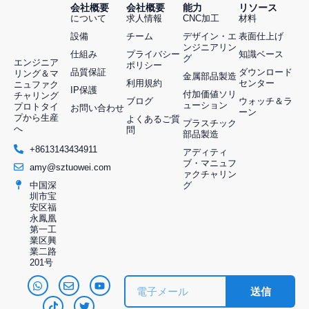
会社概要
会社概要
能力
リソース
について
求人情報
CNC加工
材料
設備
チーム
デザイン・エ
表面仕上げ
ンジニアリン
仕組み
プライバシー
知識ベース
グ
エンジニア
ポリシー
品質保証
ダウンロード
リング＆マ
金属部品製造
利用規約
センター
ニュファク
IP保護
付加価値ソリ
チャリング
ブログ
ウォッチ＆ラ
ューション
プロトタイ
お問い合わせ
ーン
プから生産
よくあるご質
プラスチック
へ
問
部品製造
+8613143434911
アディティ
ブ・マニュフ
amy@sztuowei.com
ァクチャリン
グ
中国深
圳市宝
安区福
永鳳凰
第一工
業区興
Chinese
業二路
201号
Arabic
送信
French