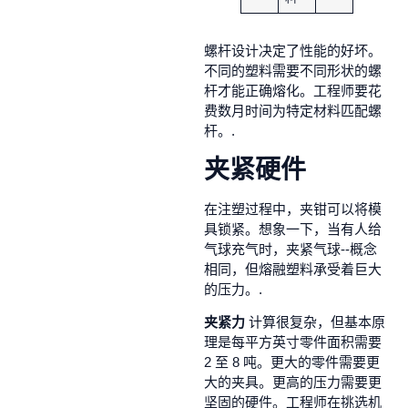
螺杆设计决定了性能的好坏。
不同的塑料需要不同形状的螺
杆才能正确熔化。工程师要花
费数月时间为特定材料匹配螺
杆。.
夹紧硬件
在注塑过程中，夹钳可以将模
具锁紧。想象一下，当有人给
气球充气时，夹紧气球--概念
相同，但熔融塑料承受着巨大
的压力。.
夹紧力
计算很复杂，但基本原
理是每平方英寸零件面积需要
2 至 8 吨。更大的零件需要更
大的夹具。更高的压力需要更
坚固的硬件。工程师在挑选机