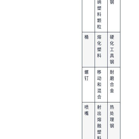
纳
钢
塑
料
颗
粒
桶
熔
硬
化
化
塑
工
料
具
钢
螺
移
耐
钉
动
磨
和
合
混
金
合
喷
射
热
嘴
出
处
熔
理
融
钢
塑
料