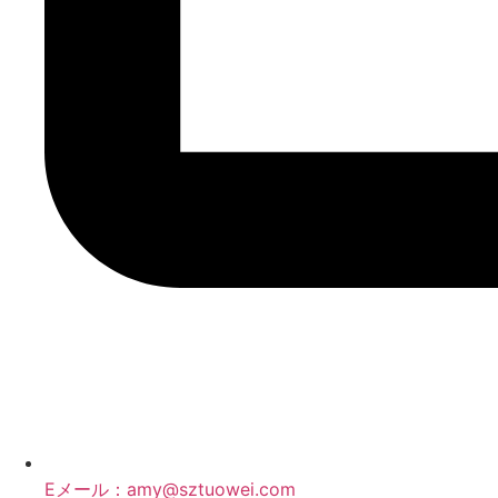
Eメール：amy@sztuowei.com