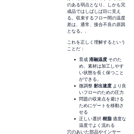
のある弱点となり、しかも完
成品ではしばしば目に見え
る。収束するフロー間の温度
差は、通常、接合不良の原因
となる。.
これを正しく理解するという
ことだ：
育成
溶融温度
そのた
め、素材は加工しやす
い状態を長く保つこと
ができる。
微調整
射出速度
より良
いフローのための圧力
問題の収束点を避ける
ためにゲートを移動さ
せる
正しい選択
樹脂
適度な
温度でよく流れる
穴のあいた部品やインサー