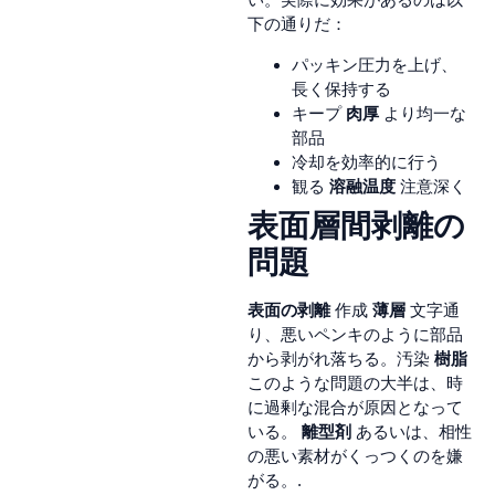
下の通りだ：
パッキン圧力を上げ、
長く保持する
キープ
肉厚
より均一な
部品
冷却を効率的に行う
観る
溶融温度
注意深く
表面層間剥離の
問題
表面の剥離
作成
薄層
文字通
り、悪いペンキのように部品
から剥がれ落ちる。汚染
樹脂
このような問題の大半は、時
に過剰な混合が原因となって
いる。
離型剤
あるいは、相性
の悪い素材がくっつくのを嫌
がる。.