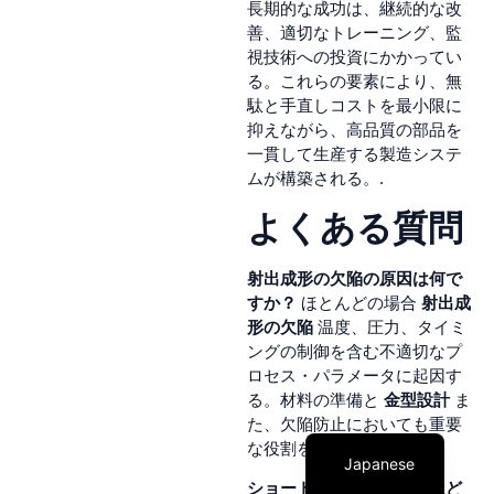
長期的な成功は、継続的な改
善、適切なトレーニング、監
視技術への投資にかかってい
る。これらの要素により、無
駄と手直しコストを最小限に
抑えながら、高品質の部品を
一貫して生産する製造システ
ムが構築される。.
よくある質問
射出成形の欠陥の原因は何で
Chinese
すか？
ほとんどの場合
射出成
Arabic
形の欠陥
温度、圧力、タイミ
ングの制御を含む不適切なプ
French
ロセス・パラメータに起因す
Spanish
る。材料の準備と
金型設計
ま
た、欠陥防止においても重要
English
な役割を果たしている。.
Japanese
ショートショットの欠陥はど