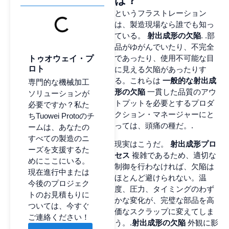
は？
というフラストレーション
は、製造現場なら誰でも知っ
ている。
射出成形の欠陥
. .部
品がゆがんでいたり、不完全
であったり、使用不可能な目
トゥオウェイ・プ
ロト
に見える欠陥があったりす
る。これらは
一般的な射出成
専門的な機械加工
形の欠陥
一貫した品質のアウ
ソリューションが
トプットを必要とするプロダ
必要ですか？私た
クション・マネージャーにと
ちTuowei Protoのチ
っては、頭痛の種だ。.
ームは、あなたの
すべての製造のニ
現実はこうだ。
射出成形プロ
ーズを支援するた
セス
複雑であるため、適切な
めにここにいる。
制御を行わなければ、欠陥は
現在進行中または
ほとんど避けられない。温
今後のプロジェク
度、圧力、タイミングのわず
トのお見積もりに
かな変化が、完璧な部品を高
ついては、今すぐ
価なスクラップに変えてしま
ご連絡ください！
う。.
射出成形の欠陥
外観に影