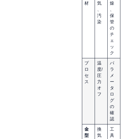
材
気
燥
、
、
汚
保
染
管
の
チ
ェ
ッ
ク
プ
温
パ
ロ
度/
ラ
セ
圧
メ
ス
力
ー
オ
タ
フ
ロ
グ
の
確
認
金
換
工
型
気
具