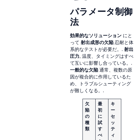
パラメータ制御
法
効果的なソリューション
にと
って
射出成形の欠陥
忍耐と体
系的なテストが必要だ。.
射出
圧力
, 温度、タイミングはすべ
て互いに影響し合っている。.
一般的な欠陥
通常、複数の原
因が複合的に作用しているた
め、トラブルシューティング
が難しくなる。.
欠
最
キ
陥
初
ー
の
に
セ
種
試
ッ
類
す
テ
べ
ィ