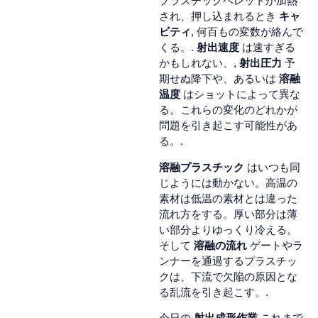
プラスチックペレットが加熱
され、押し込まれるとき
キャ
ビティ
, 何百もの変数が絡んで
くる。.
射出速度
は速すぎる
かもしれない、,
射出圧力
予
期せぬ降下や、あるいは
溶融
温度
はショットによって異な
る。これらの変化のどれかが
問題を引き起こす可能性があ
る。.
溶融プラスチック
はいつも同
じようには動かない。高温の
素材は低温の素材とは違った
流れ方をする。厚い部分は薄
い部分よりゆっくり冷える。
そして
溶融の流れ
ゲートやラ
ンナーを通過するプラスチッ
クは、下流で欠陥の原因とな
る乱流を引き起こす。.
今日の
射出成形作業
これまで