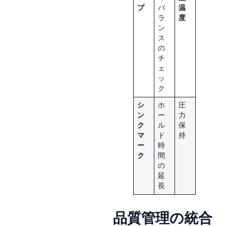
プ
バ
温
ラ
度
ン
ス
の
チ
ェ
ッ
ク
シ
ホ
圧
ン
ー
力
ク
ル
保
マ
ド
持
ー
時
ク
間
の
延
長
品質管理の統合