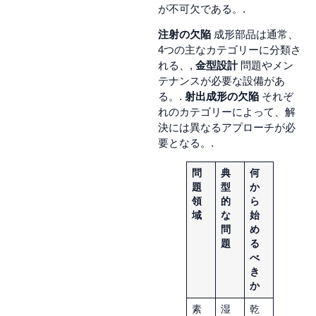
が不可欠である。.
注射の欠陥
成形部品は通常、
4つの主なカテゴリーに分類さ
れる、,
金型設計
問題やメン
テナンスが必要な設備があ
る。.
射出成形の欠陥
それぞ
れのカテゴリーによって、解
決には異なるアプローチが必
要となる。.
問
典
何
題
型
か
領
的
ら
域
な
始
問
め
題
る
べ
き
か
素
湿
乾