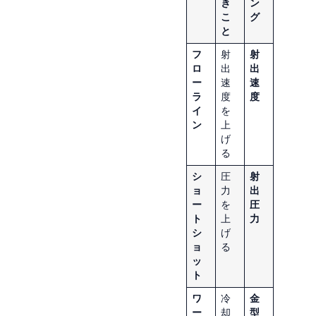
き
ン
こ
グ
と
フ
射
射
ロ
出
出
ー
速
速
ラ
度
度
イ
を
ン
上
げ
る
シ
圧
射
ョ
力
出
ー
を
圧
ト
上
力
シ
げ
ョ
る
ッ
ト
ワ
冷
金
ー
却
型