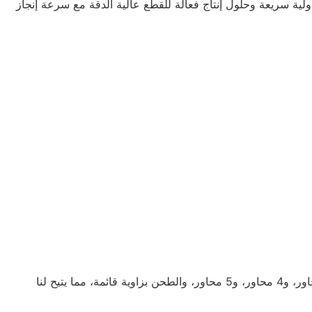
نماذج أولية سريعة وحلول إنتاج فعالة للقطع عالية الدقة مع سرعة إنجاز
توفّر TUOWEI التفريز الدقيق باستخدام الحاسب الآلي من خلال شبكة من المرافق المتطورة المجهزة بأحدث التقنيات. تغطي قدراتنا 3 محاور، و4 محاور، و5 محاور، والطحن بزاوية قائمة، مما يتيح لنا