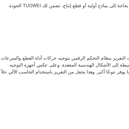
نحن نوفر تسليمًا سريعًا وأسعارًا تنافسية ودعمًا متخصصًا في التصميم من أجل التصنيع في المعادن والبلاستيك والمواد المركبة. سواء كنت بحاجة إلى نماذج أولية أو قطع إنتاج، تضمن لك TUOWEI الجودة
م الرقمي من خلال الكود G-Code الذي يتم إنشاؤه من خلال برنامج CAM، حيث تقوم ماكينات التفريز بنظام التحكم الرقمي بتوجيه حركات أداة القطع والسرعات
بسيطة إلى الأشكال الهندسية المعقدة. وعلى عكس أجهزة التوجيه
وفر تنوعًا أكبر. وهذا يجعل من التفريز باستخدام الحاسب الآلي حلاً