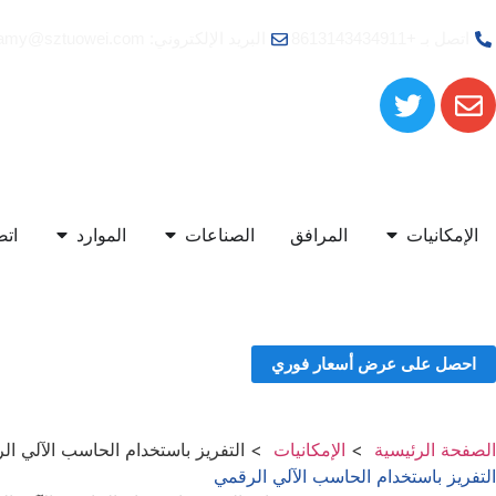
اتصل بـ +8613143434911
البريد الإلكتروني: amy@sztuowei.com
الإمكانيات
المرافق
الصناعات
الموارد
اتص
احصل على عرض أسعار فوري
الصفحة الرئيسية
الإمكانيات
التفريز باستخدام الحاسب الآلي ال
التفريز باستخدام الحاسب الآلي الرقمي