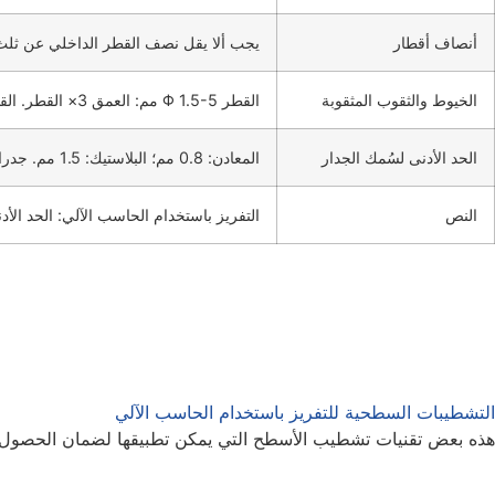
أنصاف أقطار
يجب ألا يقل نصف القطر الداخلي عن ثلث
الخيوط والثقوب المثقوبة
القطر Φ 1.5-5 مم: العمق 3× القطر. القطر Φ ≥5 مم: العمق 4-6 × القطر. يمكن لشركة Lewei Precision إنتاج خيوط من أي مواصفات وحجم حسب متطلبات العميل.
الحد الأدنى لسُمك الجدار
المعادن: 0.8 مم؛ البلاستيك: 1.5 مم. جدران أكثر سماكة لتحسين السلامة الهيكلية.
النص
التفريز باستخدام الحاسب الآلي: الحد الأدنى للعرض 0.5 مم، والعمق 0.1 مم. يمكن إنشاء النص القياسي عن طريق CNC 
التشطيبات السطحية للتفريز باستخدام الحاسب الآلي
هذه بعض تقنيات تشطيب الأسطح التي يمكن تطبيقها لضمان الحصول عل