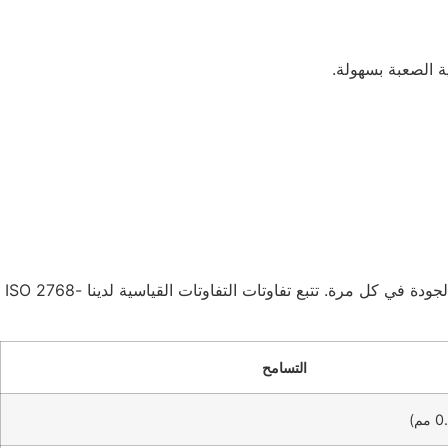
ة الصعبة بسهولة.
تضمن TUOWEI Precision الدقة من خلال معايير تفاوت صارمة للتفريز باستخدام الحاسب الآلي (CNC)، مما يوفر قطعًا متسقة وعالية الجودة في كل مرة. تتبع تفاوتات التفاوتات القياسية لدينا ISO 2768-
التسامح