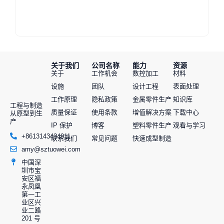
关于我们
公司名称
能力
资源
关于
工作机会
数控加工
材料
设施
团队
设计工程
表面处理
工作原理
隐私政策
金属零件生产
知识库
工程与制造
质量保证
使用条款
增值解决方案
下载中心
从原型到生
产
IP 保护
博客
塑料零件生产
观看与学习
+8613143434911
联系我们
常见问题
快速成型制造
amy@sztuowei.com
中国深
圳市宝
安区福
永凤凰
第一工
业区兴
业二路
201 号